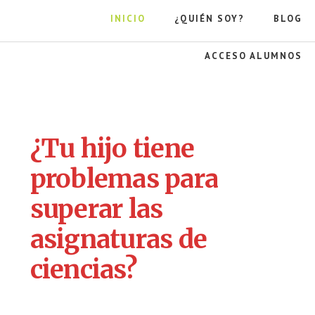
Saltar
INICIO
¿QUIÉN SOY?
BLOG
al
contenido
principal
ACCESO ALUMNOS
La
gravedad
de
la
¿Tu hijo tiene
manzana
problemas para
superar las
asignaturas de
ciencias?