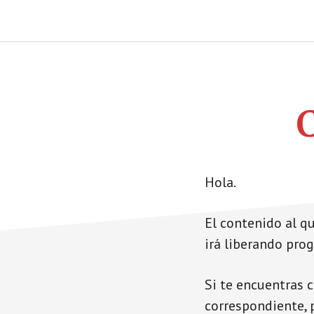
Saltar
al
La
contenido
principal
gravedad
de
la
manzana
Hola.
El contenido al q
irá liberando pro
Si te encuentras 
correspondiente, p