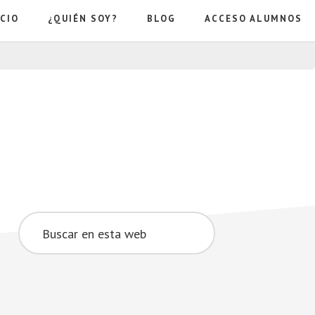
ICIO
¿QUIÉN SOY?
BLOG
ACCESO ALUMNOS
Barra
Buscar
lateral
en
esta
principal
web