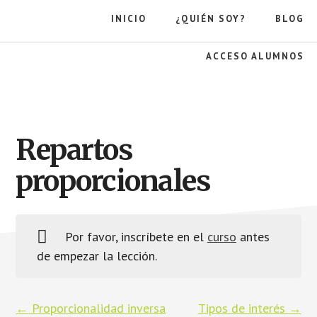
Saltar
Saltar
INICIO
¿QUIÉN SOY?
BLOG
al
a
contenido
la
principal
barra
ACCESO ALUMNOS
lateral
principal
La
gravedad
de
la
Repartos
manzana
proporcionales
Por favor, inscríbete en el
curso
antes
de empezar la lección.
Proporcionalidad inversa
Tipos de interés