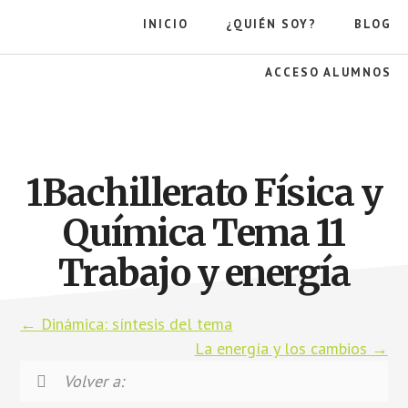
Saltar
INICIO
¿QUIÉN SOY?
BLOG
al
contenido
principal
ACCESO ALUMNOS
La
gravedad
de
la
1Bachillerato Física y
manzana
Química Tema 11
Trabajo y energía
Dinámica: síntesis del tema
La energía y los cambios
Volver a: