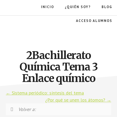
Saltar
INICIO
¿QUIÉN SOY?
BLOG
al
contenido
principal
ACCESO ALUMNOS
La
gravedad
de
la
2Bachillerato
manzana
Química Tema 3
Enlace químico
Sistema periódico: síntesis del tema
¿Por qué se unen los átomos?
Volver a: